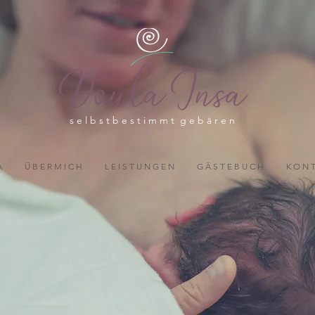
s e l b s t b e s t i m m t g e b ä r e n
A
Ü B E R M I C H
L E I S T U N G E N
G Ä S T E B U C H
K O N T