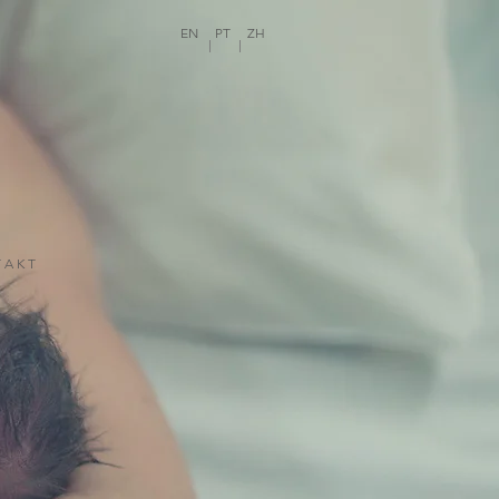
EN
PT
ZH
 A K T