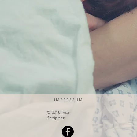
I M P R E S S U M
© 2018 Insa
Schipper